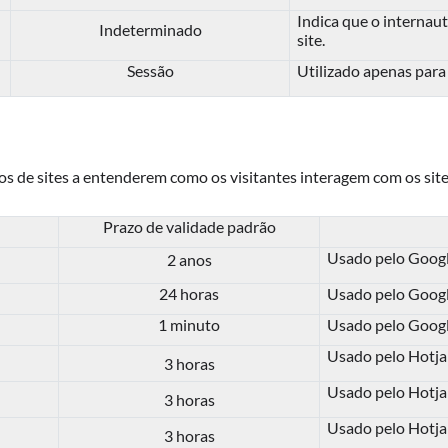
Indica que o internaut
Indeterminado
site.
Sessão
Utilizado apenas para 
ios de sites a entenderem como os visitantes interagem com os sit
Prazo de validade padrão
Usado pelo Google
2 anos
24 horas
Usado pelo Google
1 minuto
Usado pelo Google
Usado pelo Hotjar
3 horas
Usado pelo Hotjar
3 horas
Usado pelo Hotjar
3 horas