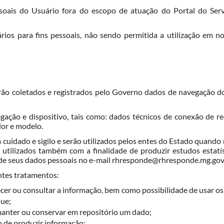
ais do Usuário fora do escopo de atuação do Portal do Servid
rios para fins pessoais, não sendo permitida a utilização em n
erão coletados e registrados pelo Governo dados de navegação d
ação e dispositivo, tais como: dados técnicos de conexão de red
dor e modelo.
uidado e sigilo e serão utilizados pelos entes do Estado quando 
o utilizados também com a finalidade de produzir estudos estatí
ão de seus dados pessoais no e-mail rhresponde@rhresponde.mg.gov
ntes tratamentos:
hecer ou consultar a informação, bem como possibilidade de usar o
que;
anter ou conservar em repositório um dado;
o de produzir informação;