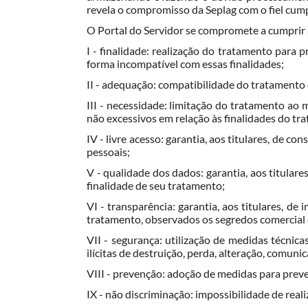
revela o compromisso da Seplag com o fiel cump
O Portal do Servidor se compromete a cumprir a
I - finalidade: realização do tratamento para p
forma incompatível com essas finalidades;
II - adequação: compatibilidade do tratamento 
III - necessidade: limitação do tratamento ao 
não excessivos em relação às finalidades do tr
IV - livre acesso: garantia, aos titulares, de c
pessoais;
V - qualidade dos dados: garantia, aos titular
finalidade de seu tratamento;
VI - transparência: garantia, aos titulares, de
tratamento, observados os segredos comercial e
VII - segurança: utilização de medidas técnica
ilícitas de destruição, perda, alteração, comuni
VIII - prevenção: adoção de medidas para prev
IX - não discriminação: impossibilidade de reali