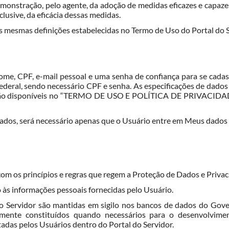
demonstração, pelo agente, da adoção de medidas eficazes e capa
lusive, da eficácia dessas medidas.
das mesmas definições estabelecidas no Termo de Uso do Portal do S
ome, CPF, e-mail pessoal e uma senha de confiança para se cadast
federal, sendo necessário CPF e senha. As especificações de dado
estão disponíveis no “TERMO DE USO E POLÍTICA DE PRIVACIDA
s dados, será necessário apenas que o Usuário entre em Meus dados
om os princípios e regras que regem a Proteção de Dados e Privaci
 às informações pessoais fornecidas pelo Usuário.
do Servidor são mantidas em sigilo nos bancos de dados do Gov
ente constituídos quando necessários para o desenvolviment
adas pelos Usuários dentro do Portal do Servidor.