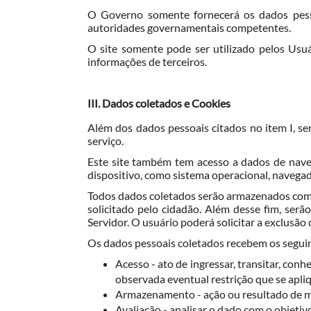
O Governo somente fornecerá os dados pesso
autoridades governamentais competentes.
O site somente pode ser utilizado pelos Usuá
informações de terceiros.
III. Dados coletados e Cookies
Além dos dados pessoais citados no item I, s
serviço.
Este site também tem acesso a dados de naveg
dispositivo, como sistema operacional, navega
Todos dados coletados serão armazenados com c
solicitado pelo cidadão. Além desse fim, serã
Servidor. O usuário poderá solicitar a exclus
Os dados pessoais coletados recebem os segui
Acesso - ato de ingressar, transitar, con
observada eventual restrição que se apli
Armazenamento - ação ou resultado de m
Avaliação - analisar o dado com o objetiv