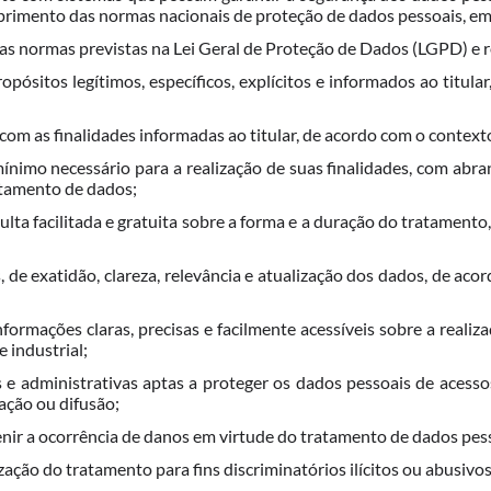
rimento das normas nacionais de proteção de dados pessoais, em e
s normas previstas na Lei Geral de Proteção de Dados (LGPD) e res
ropósitos legítimos, específicos, explícitos e informados ao titul
com as finalidades informadas ao titular, de acordo com o contex
mínimo necessário para a realização de suas finalidades, com abr
atamento de dados;
onsulta facilitada e gratuita sobre a forma e a duração do tratame
es, de exatidão, clareza, relevância e atualização dos dados, de a
 informações claras, precisas e facilmente acessíveis sobre a real
 industrial;
s e administrativas aptas a proteger os dados pessoais de acesso
cação ou difusão;
enir a ocorrência de danos em virtude do tratamento de dados pes
zação do tratamento para fins discriminatórios ilícitos ou abusivos