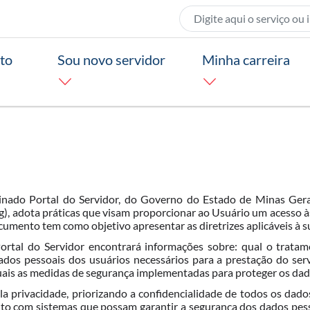
to
Sou novo servidor
Minha carreira
minado Portal do Servidor, do Governo do Estado de Minas Gera
, adota práticas que visam proporcionar ao Usuário um acesso às 
umento tem como objetivo apresentar as diretrizes aplicáveis à su
Portal do Servidor encontrará informações sobre: qual o trata
ados pessoais dos usuários necessários para a prestação do ser
uais as medidas de segurança implementadas para proteger os dad
a privacidade, priorizando a confidencialidade de todos os dad
 com sistemas que possam garantir a segurança dos dados pessoa