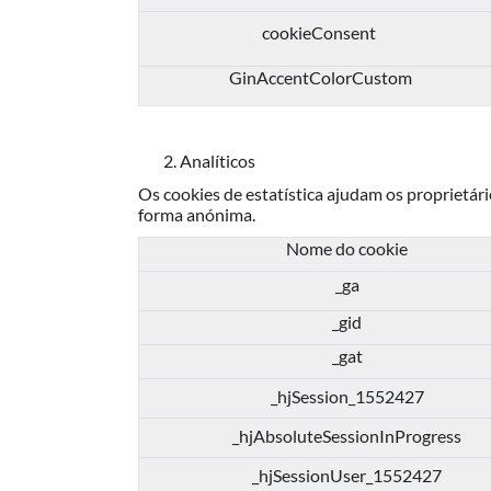
cookieConsent
GinAccentColorCustom
2. Analíticos
Os cookies de estatística ajudam os proprietár
forma anónima.
Nome do cookie
_ga
_gid
_gat
_hjSession_1552427
_hjAbsoluteSessionInProgress
_hjSessionUser_1552427